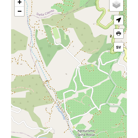
+
−
SV